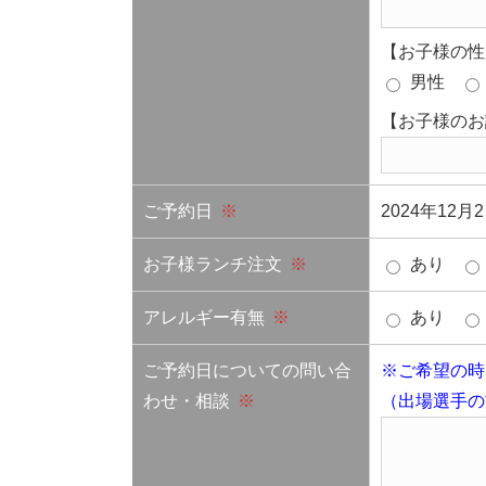
【お子様の性
男性
【お子様のお
ご予約日
※
2024年12
お子様ランチ注文
※
あり
アレルギー有無
※
あり
ご予約日についての問い合
※ご希望の時
わせ・相談
※
（出場選手の