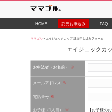
HOME
託児お申込み
FAQ
ママゴル
>
エイジェックカップ 託児申し込みフォーム
エイジェックカッ
お申込者（お名前）
※
メールアドレス
※
電話番号
※
お子様（1人目）
※
【お子様のお